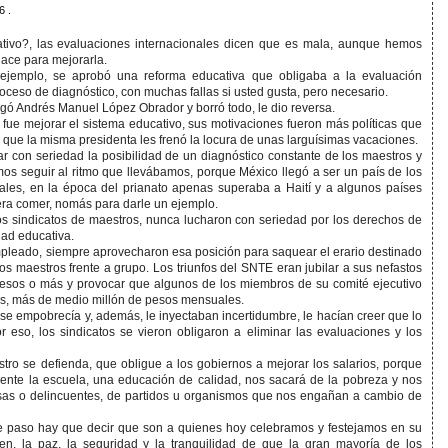
6 .
ativo?, las evaluaciones internacionales dicen que es mala, aunque hemos
hace para mejorarla.
ejemplo, se aprobó una reforma educativa que obligaba a la evaluación
roceso de diagnóstico, con muchas fallas si usted gusta, pero necesario.
egó Andrés Manuel López Obrador y borró todo, le dio reversa.
fue mejorar el sistema educativo, sus motivaciones fueron más políticas que
to que la misma presidenta les frenó la locura de unas larguísimas vacaciones.
r con seriedad la posibilidad de un diagnóstico constante de los maestros y
os seguir al ritmo que llevábamos, porque México llegó a ser un país de los
ales, en la época del prianato apenas superaba a Haití y a algunos países
era comer, nomás para darle un ejemplo.
los sindicatos de maestros, nunca lucharon con seriedad por los derechos de
dad educativa.
mpleado, siempre aprovecharon esa posición para saquear el erario destinado
los maestros frente a grupo. Los triunfos del SNTE eran jubilar a sus nefastos
pesos o más y provocar que algunos de los miembros de su comité ejecutivo
es, más de medio millón de pesos mensuales.
o se empobrecía y, además, le inyectaban incertidumbre, le hacían creer que lo
 eso, los sindicatos se vieron obligaron a eliminar las evaluaciones y los
tro se defienda, que obligue a los gobiernos a mejorar los salarios, porque
mente la escuela, una educación de calidad, nos sacará de la pobreza y nos
ransas o delincuentes, de partidos u organismos que nos engañan a cambio de
e paso hay que decir que son a quienes hoy celebramos y festejamos en su
en, la paz, la seguridad y la tranquilidad de que la gran mayoría de los