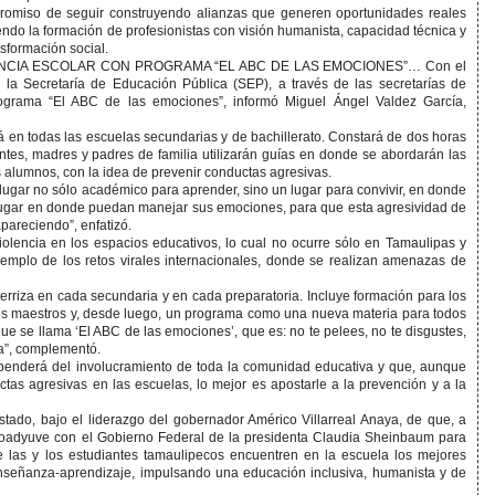
romiso de seguir construyendo alianzas que generen oportunidades reales
endo la formación de profesionistas con visión humanista, capacidad técnica y
nsformación social.
NCIA ESCOLAR CON PROGRAMA “EL ABC DE LAS EMOCIONES”… Con el
r, la Secretaría de Educación Pública (SEP), a través de las secretarías de
rograma “El ABC de las emociones”, informó Miguel Ángel Valdez García,
 en todas las escuelas secundarias y de bachillerato. Constará de dos horas
ntes, madres y padres de familia utilizarán guías en donde se abordarán las
s alumnos, con la idea de prevenir conductas agresivas.
ugar no sólo académico para aprender, sino un lugar para convivir, en donde
n lugar en donde puedan manejar sus emociones, para que esta agresividad de
areciendo”, enfatizó.
olencia en los espacios educativos, lo cual no ocurre sólo en Tamaulipas y
ejemplo de los retos virales internacionales, donde se realizan amenazas de
terriza en cada secundaria y en cada preparatoria. Incluye formación para los
los maestros y, desde luego, un programa como una nueva materia para todos
ue se llama ‘El ABC de las emociones’, que es: no te pelees, no te disgustes,
ra”, complementó.
penderá del involucramiento de toda la comunidad educativa y que, aunque
tas agresivas en las escuelas, lo mejor es apostarle a la prevención y a la
tado, bajo el liderazgo del gobernador Américo Villarreal Anaya, de que, a
 coadyuve con el Gobierno Federal de la presidenta Claudia Sheinbaum para
 las y los estudiantes tamaulipecos encuentren en la escuela los mejores
enseñanza-aprendizaje, impulsando una educación inclusiva, humanista y de