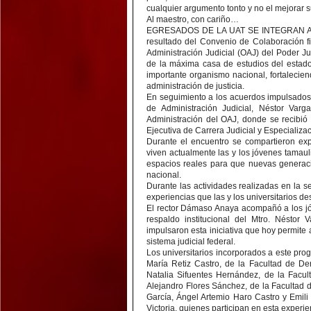
cualquier argumento tonto y no el mejorar su
Al maestro, con cariño…
EGRESADOS DE LA UAT SE INTEGRAN 
resultado del Convenio de Colaboración 
Administración Judicial (OAJ) del Poder J
de la máxima casa de estudios del estado
importante organismo nacional, fortalecie
administración de justicia.
En seguimiento a los acuerdos impulsados 
de Administración Judicial, Néstor Va
Administración del OAJ, donde se recibió
Ejecutiva de Carrera Judicial y Especializ
Durante el encuentro se compartieron exp
viven actualmente las y los jóvenes tamauli
espacios reales para que nuevas generaci
nacional.
Durante las actividades realizadas en la s
experiencias que las y los universitarios d
El rector Dámaso Anaya acompañó a los jóv
respaldo institucional del Mtro. Néstor
impulsaron esta iniciativa que hoy permite
sistema judicial federal.
Los universitarios incorporados a este pro
María Retiz Castro, de la Facultad de De
Natalia Sifuentes Hernández, de la Facu
Alejandro Flores Sánchez, de la Facultad
García, Ángel Artemio Haro Castro y Emili
Victoria, quienes participan en esta experie