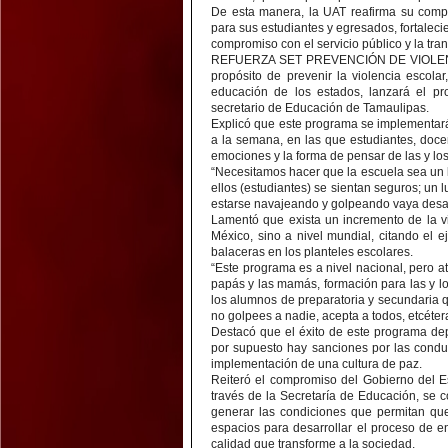
De esta manera, la UAT reafirma su comp
para sus estudiantes y egresados, fortaleci
compromiso con el servicio público y la tra
REFUERZA SET PREVENCIÓN DE VIOLE
propósito de prevenir la violencia escola
educación de los estados, lanzará el p
secretario de Educación de Tamaulipas.
Explicó que este programa se implementará
a la semana, en las que estudiantes, doce
emociones y la forma de pensar de las y lo
“Necesitamos hacer que la escuela sea un l
ellos (estudiantes) se sientan seguros; u
estarse navajeando y golpeando vaya desap
Lamentó que exista un incremento de la vi
México, sino a nivel mundial, citando el 
balaceras en los planteles escolares.
“Este programa es a nivel nacional, pero a
papás y las mamás, formación para las y 
los alumnos de preparatoria y secundaria q
no golpees a nadie, acepta a todos, etcéte
Destacó que el éxito de este programa de
por supuesto hay sanciones por las conduc
implementación de una cultura de paz.
Reiteró el compromiso del Gobierno del Es
través de la Secretaría de Educación, se
generar las condiciones que permitan que
espacios para desarrollar el proceso de 
calidad que transforme a la sociedad.