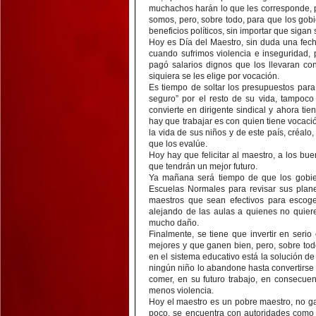
muchachos harán lo que les corresponde, p
somos, pero, sobre todo, para que los gob
beneficios políticos, sin importar que sigan
Hoy es Día del Maestro, sin duda una fec
cuando sufrimos violencia e inseguridad, 
pagó salarios dignos que los llevaran co
siquiera se les elige por vocación.
Es tiempo de soltar los presupuestos para 
seguro” por el resto de su vida, tampoc
convierte en dirigente sindical y ahora ti
hay que trabajar es con quien tiene vocaci
la vida de sus niños y de este país, créal
que los evalúe.
Hoy hay que felicitar al maestro, a los bu
que tendrán un mejor futuro.
Ya mañana será tiempo de que los gobie
Escuelas Normales para revisar sus plane
maestros que sean efectivos para escoge
alejando de las aulas a quienes no quier
mucho daño.
Finalmente, se tiene que invertir en seri
mejores y que ganen bien, pero, sobre tod
en el sistema educativo está la solución de
ningún niño lo abandone hasta convertirse 
comer, en su futuro trabajo, en consecuen
menos violencia.
Hoy el maestro es un pobre maestro, no gan
poco, se encuentra con autoridades como