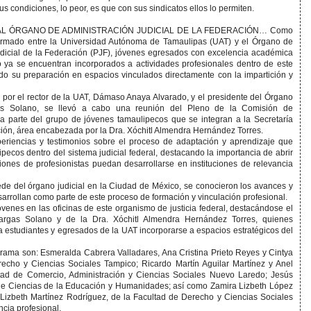
s condiciones, lo peor, es que con sus sindicatos ellos lo permiten.
AL ÓRGANO DE ADMINISTRACIÓN JUDICIAL DE LA FEDERACIÓN… Como
firmado entre la Universidad Autónoma de Tamaulipas (UAT) y el Órgano de
udicial de la Federación (PJF), jóvenes egresados con excelencia académica
 ya se encuentran incorporados a actividades profesionales dentro de este
ndo su preparación en espacios vinculados directamente con la impartición y
por el rector de la UAT, Dámaso Anaya Alvarado, y el presidente del Órgano
rgas Solano, se llevó a cabo una reunión del Pleno de la Comisión de
 a parte del grupo de jóvenes tamaulipecos que se integran a la Secretaría
ación, área encabezada por la Dra. Xóchitl Almendra Hernández Torres.
eriencias y testimonios sobre el proceso de adaptación y aprendizaje que
pecos dentro del sistema judicial federal, destacando la importancia de abrir
ones de profesionistas puedan desarrollarse en instituciones de relevancia
ede del órgano judicial en la Ciudad de México, se conocieron los avances y
esarrollan como parte de este proceso de formación y vinculación profesional.
enes en las oficinas de este organismo de justicia federal, destacándose el
 Vargas Solano y de la Dra. Xóchitl Almendra Hernández Torres, quienes
 a estudiantes y egresados de la UAT incorporarse a espacios estratégicos del
grama son: Esmeralda Cabrera Valladares, Ana Cristina Prieto Reyes y Cintya
recho y Ciencias Sociales Tampico; Ricardo Martín Aguilar Martínez y Anel
ltad de Comercio, Administración y Ciencias Sociales Nuevo Laredo; Jesús
 de Ciencias de la Educación y Humanidades; así como Zamira Lizbeth López
 Lizbeth Martínez Rodríguez, de la Facultad de Derecho y Ciencias Sociales
ncia profesional.