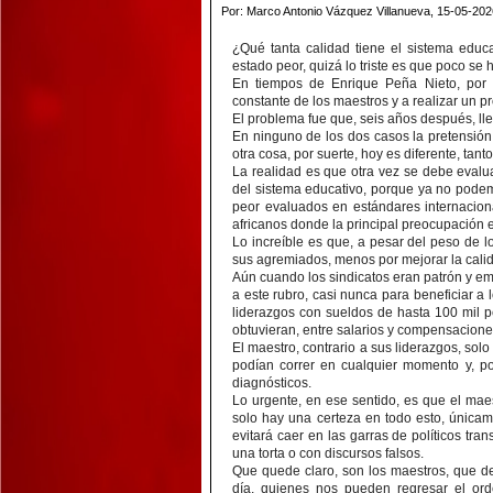
Por: Marco Antonio Vázquez Villanueva, 15-05-202
¿Qué tanta calidad tiene el sistema educ
estado peor, quizá lo triste es que poco se 
En tiempos de Enrique Peña Nieto, por 
constante de los maestros y a realizar un p
El problema fue que, seis años después, ll
En ninguno de los dos casos la pretensión 
otra cosa, por suerte, hoy es diferente, tan
La realidad es que otra vez se debe evalua
del sistema educativo, porque ya no podem
peor evaluados en estándares internacion
africanos donde la principal preocupación 
Lo increíble es que, a pesar del peso de 
sus agremiados, menos por mejorar la cali
Aún cuando los sindicatos eran patrón y e
a este rubro, casi nunca para beneficiar a 
liderazgos con sueldos de hasta 100 mil 
obtuvieran, entre salarios y compensacion
El maestro, contrario a sus liderazgos, sol
podían correr en cualquier momento y, por
diagnósticos.
Lo urgente, en ese sentido, es que el maes
solo hay una certeza en todo esto, única
evitará caer en las garras de políticos t
una torta o con discursos falsos.
Que quede claro, son los maestros, que d
día, quienes nos pueden regresar el ord