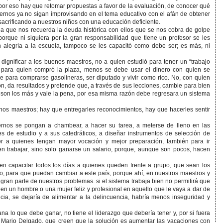
or eso hay que retomar propuestas a favor de la evaluación, de conocer qué
iernos ya no sigan improvisando en el tema educativo con el afán de obtener
 sacrificando a nuestros niños con una educación deficiente.
ha que nos recuerda la deuda histórica con ellos que se nos cobra de golpe
porque ni siquiera por la gran responsabilidad que tiene un profesor se les
n alegría a la escuela, tampoco se les capacitó como debe ser; es más, ni
dignificar a los buenos maestros, no a quien estudió para tener un “trabajo
o para quien compró la plaza, menos se debe usar el dinero con quien se
ene para comprarse gasolineras, ser diputado y vivir como rico. No, con quien
ón, da resultados y pretende que, a través de sus lecciones, cambie para bien
o, son los más y vale la pena, por esa misma razón debe regresara un sistema
enos maestros; hay que entregarles reconocimientos, hay que hacerles sentir
rnos se pongan a chambear, a hacer su tarea, a meterse de lleno en las
s de estudio y a sus catedráticos, a diseñar instrumentos de selección de
r a quienes tengan mayor vocación y mejor preparación, también para ir
en trabajar, sino solo ganarse un salario, porque, aunque son pocos, hacen
o en capacitar todos los días a quienes queden frente a grupo, que sean los
o, para que puedan cambiar a este país, porque ahí, en nuestros maestros y
 gran parte de nuestros problemas. si el sistema trabaja bien no permitirá que
en un hombre o una mujer feliz y profesional en aquello que le vaya a dar de
cia, se dejaría de alimentar a la delincuencia, habría menos inseguridad y
a lo que debe ganar, no tiene el liderazgo que debería tener y, por si fuera
 Mario Delgado, que creen que la solución es aumentar las vacaciones con