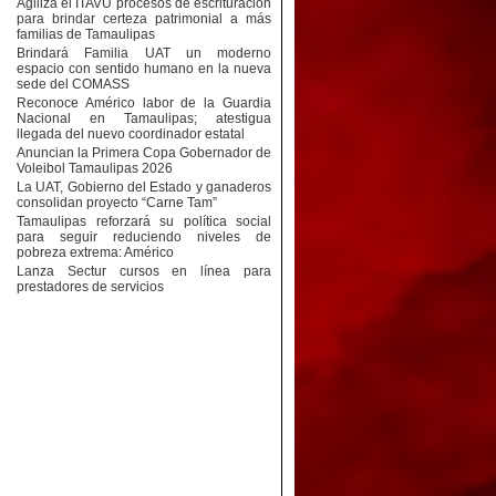
Agiliza el ITAVU procesos de escrituración
para brindar certeza patrimonial a más
familias de Tamaulipas
Brindará Familia UAT un moderno
espacio con sentido humano en la nueva
sede del COMASS
Reconoce Américo labor de la Guardia
Nacional en Tamaulipas; atestigua
llegada del nuevo coordinador estatal
Anuncian la Primera Copa Gobernador de
Voleibol Tamaulipas 2026
La UAT, Gobierno del Estado y ganaderos
consolidan proyecto “Carne Tam”
Tamaulipas reforzará su política social
para seguir reduciendo niveles de
pobreza extrema: Américo
Lanza Sectur cursos en línea para
prestadores de servicios