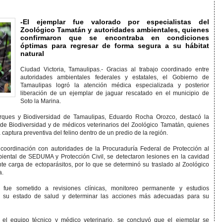
-El ejemplar fue valorado por especialistas del
Zoológico Tamatán y autoridades ambientales, quienes
confirmaron que se encontraba en condiciones
óptimas para regresar de forma segura a su hábitat
natural
Ciudad Victoria, Tamaulipas.- Gracias al trabajo coordinado entre
autoridades ambientales federales y estatales, el Gobierno de
Tamaulipas logró la atención médica especializada y posterior
liberación de un ejemplar de jaguar rescatado en el municipio de
Soto la Marina.
arques y Biodiversidad de Tamaulipas, Eduardo Rocha Orozco, destacó la
n de Biodiversidad y de médicos veterinarios del Zoológico Tamatán, quienes
la captura preventiva del felino dentro de un predio de la región.
n coordinación con autoridades de la Procuraduría Federal de Protección al
ental de SEDUMA y Protección Civil, se detectaron lesiones en la cavidad
te carga de ectoparásitos, por lo que se determinó su traslado al Zoológico
a.
 fue sometido a revisiones clínicas, monitoreo permanente y estudios
r su estado de salud y determinar las acciones más adecuadas para su
r el equipo técnico y médico veterinario, se concluyó que el ejemplar se