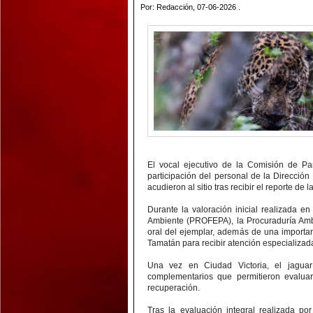
Por: Redacción, 07-06-2026 .
El vocal ejecutivo de la Comisión de P
participación del personal de la Direcció
acudieron al sitio tras recibir el reporte de 
Durante la valoración inicial realizada e
Ambiente (PROFEPA), la Procuraduría Ambi
oral del ejemplar, además de una importan
Tamatán para recibir atención especializad
Una vez en Ciudad Victoria, el jaguar
complementarios que permitieron evalua
recuperación.
Tras la evaluación integral realizada po